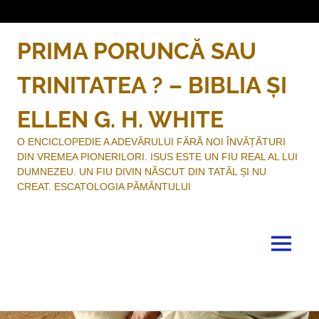
Sari
la
conținut
PRIMA PORUNCĂ SAU
TRINITATEA ? – BIBLIA ȘI
ELLEN G. H. WHITE
O ENCICLOPEDIE A ADEVĂRULUI FĂRĂ NOI ÎNVĂȚĂTURI
DIN VREMEA PIONERILORI. ISUS ESTE UN FIU REAL AL LUI
DUMNEZEU. UN FIU DIVIN NĂSCUT DIN TATĂL ȘI NU
CREAT. ESCATOLOGIA PĂMÂNTULUI
MENU