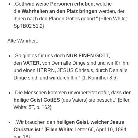
„Gott wird
weise Personen erheben
, welche
die
Wahrheiten an den Platz bringen
werden, der
ihnen nach den Plänen Gottes gehört.“ {Ellen White:
SpTB02 51.2}
Alte Wahrheit:
„So gibt es für uns doch
NUR EINEN GOTT
,
den
VATER
, von Dem alle Dinge sind und wir für Ihn;
und einen HERRN, JESUS Christus, durch Den alle
Dinge sind, und wir durch Ihn.“ {1. Korinther 8,6}
„Die Menschen kommen unvorbereitet dafür, dass
der
heilige Geist GottES
(des Vaters) sie besucht.“ {Ellen
White: 5T, p. 162}
„Wir brauchen den
heiligen Geist, welcher Jesus
Christus ist.
“ {
Ellen White
: Letter 66, April 10, 1894,
par. 18}