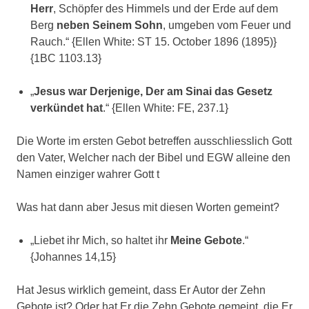
Herr
, Schöpfer des Himmels und der Erde auf dem
Berg
neben Seinem Sohn
, umgeben vom Feuer und
Rauch.“ {Ellen White: ST 15. October 1896 (1895)}
{1BC 1103.13}
„
Jesus war Derjenige, Der am Sinai das Gesetz
verkündet hat
.“ {Ellen White: FE, 237.1}
Die Worte im ersten Gebot betreffen ausschliesslich Gott
den Vater, Welcher nach der Bibel und EGW alleine den
Namen einziger wahrer Gott t
Was hat dann aber Jesus mit diesen Worten gemeint?
„Liebet ihr Mich, so haltet ihr
Meine Gebote
.“
{Johannes 14,15}
Hat Jesus wirklich gemeint, dass Er Autor der Zehn
Gebote ist? Oder hat Er die Zehn Gebote gemeint, die Er