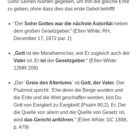
Sohn Seinen Namen gegeben, um Ihm die gleiche Ehre
zu geben, ohne dass dies das erste Gebot betrifft!
“Der
Sohn Gottes war die nächste Autorität
neben
dem großen Gesetzgeber.” {Ellen White: RH,
December 17, 1872 par. 1}
„
Gott
ist der Moralherrscher, wie Er zugleich auch der
Vater
ist. Er
ist
der
Gesetzgeber
.“ {Ellen White:
12MR 208}
„Der ´
Greis des Altertums
´ ist
Gott, der Vater
. Der
Psalmist spricht: ´Ehe denn die Berge wurden und
die Erde und die Welt geschaffen worden, bist Du
Gott von Ewigkeit zu Ewigkeit! (Psalm 90,2). Er, Der
die Quelle von allem und die Quelle von Gesetz ist,
wird
das Gericht anführen
.” {Ellen White: GC 1888,
p. 479}