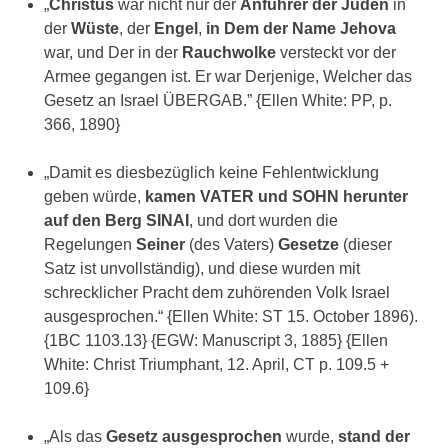
„
Christus
war nicht nur der
Anführer der Juden
in
der
Wüste
, der
Engel
,
in Dem der Name Jehova
war, und Der in der
Rauchwolke
versteckt vor der
Armee gegangen ist. Er war Derjenige, Welcher das
Gesetz an Israel ÜBERGAB.” {Ellen White: PP, p.
366, 1890}
„Damit es diesbezüglich keine Fehlentwicklung
geben würde,
kamen VATER und SOHN herunter
auf den Berg SINAI
, und dort wurden die
Regelungen
Seiner
(des Vaters)
Gesetze
(dieser
Satz ist unvollständig), und diese wurden mit
schrecklicher Pracht dem zuhörenden Volk Israel
ausgesprochen.“ {Ellen White: ST 15. October 1896).
{1BC 1103.13} {EGW: Manuscript 3, 1885} {Ellen
White: Christ Triumphant, 12. April, CT p. 109.5 +
109.6}
„Als das
Gesetz ausgesprochen
wurde,
stand der