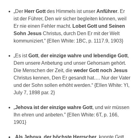
„Der
Herr Gott
des Himmels ist unser
Anführer
. Er
ist der Führer, Den wir sicher begleiten können, weil
Er nie einen Fehler macht.
Lobet Gott und Seinen
Sohn Jesus
Christus, durch Den Er mit der Welt
kommuniziert.” {Ellen White: 1BC, p. 1117.9, 1903}
„Es ist
Gott
,
der einzige wahre und lebendige Gott
,
Dem unsere Anbetung und unser Gehorsam gehört.
Die Menschen der Zeit, die
weder Gott noch Jesus
Christus kennen, Den Er gesandt hat…. Nur der Vater
und der Sohn sollen erhöht werden.“ {Ellen White: YI,
July 7, 1898 par. 2}
„
Jehova ist der einzige wahre Gott
, und wir müssen
Ihn ehren und anbeten.” {Ellen White: 6T, p. 166,
1901}
„
Als Jehova, der höchste Herrscher
, konnte Gott