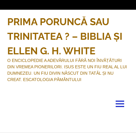
Sari
la
conținut
PRIMA PORUNCĂ SAU
TRINITATEA ? – BIBLIA ȘI
ELLEN G. H. WHITE
O ENCICLOPEDIE A ADEVĂRULUI FĂRĂ NOI ÎNVĂȚĂTURI
DIN VREMEA PIONERILORI. ISUS ESTE UN FIU REAL AL LUI
DUMNEZEU. UN FIU DIVIN NĂSCUT DIN TATĂL ȘI NU
CREAT. ESCATOLOGIA PĂMÂNTULUI
MENU