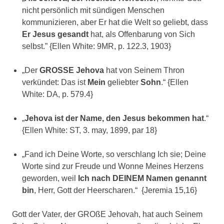
nicht persönlich mit sündigen Menschen
kommunizieren, aber Er hat die Welt so geliebt, dass
Er Jesus gesandt
hat, als Offenbarung von Sich
selbst.” {Ellen White: 9MR, p. 122.3, 1903}
„Der
GROSSE Jehova
hat von Seinem Thron
verkündet: Das ist
Mein
geliebter
Sohn
.“ {Ellen
White: DA, p. 579.4}
„
Jehova ist der Name, den Jesus bekommen hat
.“
{Ellen White: ST, 3. may, 1899, par 18}
„Fand ich Deine Worte, so verschlang Ich sie; Deine
Worte sind zur Freude und Wonne Meines Herzens
geworden, weil
Ich nach DEINEM Namen genannt
bin
, Herr, Gott der Heerscharen.“ {Jeremia 15,16}
Gott der Vater, der GROßE Jehovah, hat auch Seinem