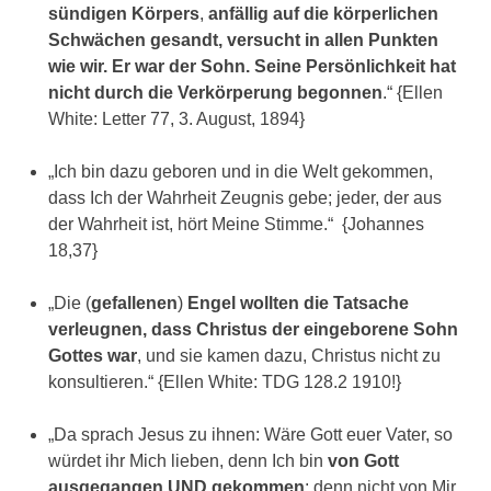
sündigen Körpers
,
anfällig auf die körperlichen
Schwächen gesandt, versucht in allen Punkten
wie wir. Er war der Sohn. Seine Persönlichkeit hat
nicht durch die Verkörperung begonnen
.“ {Ellen
White: Letter 77, 3. August, 1894}
„Ich bin dazu geboren und in die Welt gekommen,
dass Ich der Wahrheit Zeugnis gebe; jeder, der aus
der Wahrheit ist, hört Meine Stimme.“ {Johannes
18,37}
„Die (
gefallenen
)
Engel wollten die Tatsache
verleugnen, dass Christus der eingeborene Sohn
Gottes war
, und sie kamen dazu, Christus nicht zu
konsultieren.“ {Ellen White: TDG 128.2 1910!}
„Da sprach Jesus zu ihnen: Wäre Gott euer Vater, so
würdet ihr Mich lieben, denn Ich bin
von Gott
ausgegangen
UND gekommen
; denn nicht von Mir