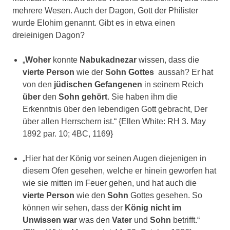
mehrere Wesen. Auch der Dagon, Gott der Philister
wurde Elohim genannt. Gibt es in etwa einen
dreieinigen Dagon?
„
Woher
konnte
Nabukadnezar
wissen, dass die
vierte
Person
wie der
Sohn
Gottes
aussah? Er hat
von den
jüdischen
Gefangenen
in seinem Reich
über
den
Sohn
gehört
. Sie haben ihm die
Erkenntnis über den lebendigen Gott gebracht, Der
über allen Herrschern ist.“ {Ellen White: RH 3. May
1892 par. 10; 4BC, 1169}
„Hier hat der König vor seinen Augen diejenigen in
diesem Ofen gesehen, welche er hinein geworfen hat
wie sie mitten im Feuer gehen, und hat auch die
vierte
Person
wie den
Sohn
Gottes gesehen. So
können wir sehen, dass der
König
nicht
im
Unwissen
war
was den
Vater
und
Sohn
betrifft.“