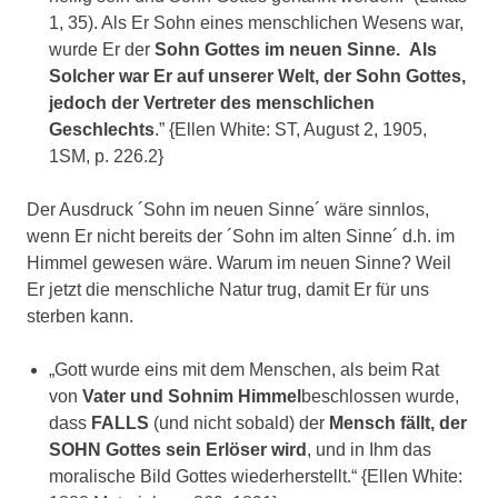
1, 35). Als Er Sohn eines menschlichen Wesens war,
wurde Er der
Sohn Gottes im neuen Sinne.
Als
Solcher war Er auf unserer Welt, der Sohn Gottes,
jedoch der Vertreter des menschlichen
Geschlechts
.” {Ellen White: ST, August 2, 1905,
1SM, p. 226.2}
Der Ausdruck ´Sohn im neuen Sinne´ wäre sinnlos,
wenn Er nicht bereits der ´Sohn im alten Sinne´ d.h. im
Himmel gewesen wäre. Warum im neuen Sinne? Weil
Er jetzt die menschliche Natur trug, damit Er für uns
sterben kann.
„Gott wurde eins mit dem Menschen, als beim Rat
von
Vater und Sohnim Himmel
beschlossen wurde,
dass
FALLS
(und nicht sobald) der
Mensch fällt, der
SOHN Gottes sein Erlöser wird
, und in Ihm das
moralische Bild Gottes wiederherstellt.“ {Ellen White: