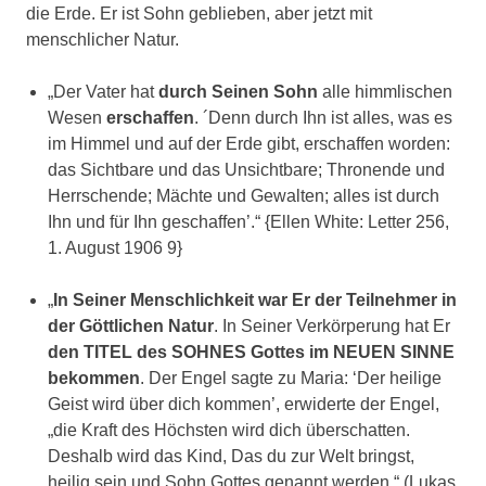
die Erde. Er ist Sohn geblieben, aber jetzt mit
menschlicher Natur.
„Der Vater hat
durch
Seinen Sohn
alle himmlischen
Wesen
erschaffen
. ´Denn durch Ihn ist alles, was es
im Himmel und auf der Erde gibt, erschaffen worden:
das Sichtbare und das Unsichtbare; Thronende und
Herrschende; Mächte und Gewalten; alles ist durch
Ihn und für Ihn geschaffen’.“ {Ellen White: Letter 256,
1. August 1906 9}
„
In Seiner Menschlichkeit war Er der Teilnehmer in
der Göttlichen Natur
. In Seiner Verkörperung hat Er
den TITEL des SOHNES Gottes im NEUEN SINNE
bekommen
. Der Engel sagte zu Maria: ‘Der heilige
Geist wird über dich kommen’, erwiderte der Engel,
„die Kraft des Höchsten wird dich überschatten.
Deshalb wird das Kind, Das du zur Welt bringst,
heilig sein und Sohn Gottes genannt werden.“ (Lukas