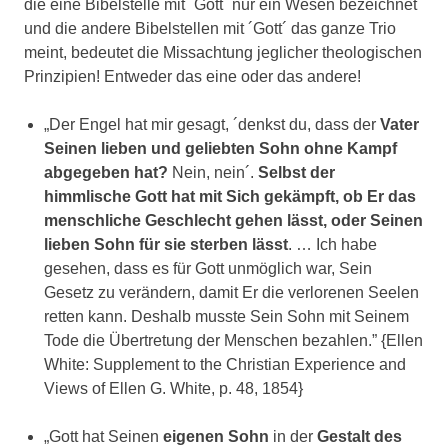
die eine Bibelstelle mit ´Gott´ nur ein Wesen bezeichnet
und die andere Bibelstellen mit ´Gott´ das ganze Trio
meint, bedeutet die Missachtung jeglicher theologischen
Prinzipien! Entweder das eine oder das andere!
„Der Engel hat mir gesagt, ´denkst du, dass der
Vater
Seinen lieben und geliebten Sohn ohne Kampf
abgegeben hat?
Nein, nein´.
Selbst der
himmlische Gott hat mit Sich gekämpft, ob Er das
menschliche Geschlecht gehen lässt, oder
Seinen
lieben Sohn für sie sterben lässt
. … Ich habe
gesehen, dass es für Gott unmöglich war, Sein
Gesetz zu verändern, damit Er die verlorenen Seelen
retten kann. Deshalb musste Sein Sohn mit Seinem
Tode die Übertretung der Menschen bezahlen.” {Ellen
White: Supplement to the Christian Experience and
Views of Ellen G. White, p. 48, 1854}
„Gott hat Seinen
eigenen
Sohn
in der
Gestalt des