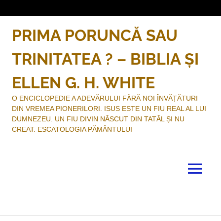
Sari
la
conținut
PRIMA PORUNCĂ SAU
TRINITATEA ? – BIBLIA ȘI
ELLEN G. H. WHITE
O ENCICLOPEDIE A ADEVĂRULUI FĂRĂ NOI ÎNVĂȚĂTURI
DIN VREMEA PIONERILORI. ISUS ESTE UN FIU REAL AL LUI
DUMNEZEU. UN FIU DIVIN NĂSCUT DIN TATĂL ȘI NU
CREAT. ESCATOLOGIA PĂMÂNTULUI
MENU