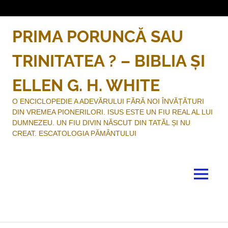
Sari
la
conținut
PRIMA PORUNCĂ SAU
TRINITATEA ? – BIBLIA ȘI
ELLEN G. H. WHITE
O ENCICLOPEDIE A ADEVĂRULUI FĂRĂ NOI ÎNVĂȚĂTURI
DIN VREMEA PIONERILORI. ISUS ESTE UN FIU REAL AL LUI
DUMNEZEU. UN FIU DIVIN NĂSCUT DIN TATĂL ȘI NU
CREAT. ESCATOLOGIA PĂMÂNTULUI
MENU