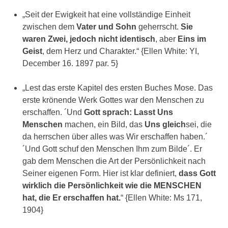
„Seit der Ewigkeit hat eine vollständige Einheit
zwischen dem
Vater und Sohn
geherrscht.
Sie
waren Zwei, jedoch nicht identisch
, aber
Eins im
Geist
, dem Herz und Charakter.“ {Ellen White: YI,
December 16. 1897 par. 5}
„Lest das erste Kapitel des ersten Buches Mose. Das
erste krönende Werk Gottes war den Menschen zu
erschaffen. ´Und
Gott sprach: Lasst Uns
Menschen
machen, ein Bild, das
Uns gleich
sei, die
da herrschen über alles was Wir erschaffen haben.´
´Und Gott schuf den Menschen Ihm zum Bilde´. Er
gab dem Menschen die Art der Persönlichkeit nach
Seiner eigenen Form. Hier ist klar definiert,
dass Gott
wirklich die Persönlichkeit wie die MENSCHEN
hat, die Er erschaffen hat.
“ {Ellen White: Ms 171,
1904}