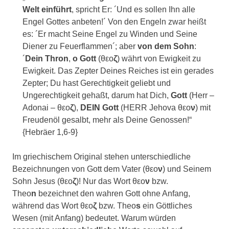
Welt einführt
, spricht Er: ´Und es sollen Ihn alle
Engel Gottes anbeten!´ Von den Engeln zwar heißt
es: ´Er macht Seine Engel zu Winden und Seine
Diener zu Feuerflammen´; aber
von dem Sohn
:
´
Dein Thron
,
o Gott
(θεο
ζ
) währt von Ewigkeit zu
Ewigkeit. Das Zepter Deines Reiches ist ein gerades
Zepter; Du hast Gerechtigkeit geliebt und
Ungerechtigkeit gehaßt, darum hat Dich,
Gott
(Herr –
Adonai – θεο
ζ
),
DEIN
Gott
(HERR Jehova θεο
ν
) mit
Freudenöl gesalbt, mehr als Deine Genossen!“
{Hebräer 1,6-9}
Im griechischem Original stehen unterschiedliche
Bezeichnungen von Gott dem Vater (θεο
ν
) und Seinem
Sohn Jesus (θεο
ζ
)! Nur das Wort θεο
ν
bzw.
Theo
n
bezeichnet den wahren Gott ohne Anfang,
während das Wort θεο
ζ
bzw. Theo
s
ein Göttliches
Wesen (mit Anfang) bedeutet. Warum würden