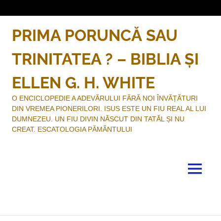
Sari
la
conținut
PRIMA PORUNCĂ SAU
TRINITATEA ? – BIBLIA ȘI
ELLEN G. H. WHITE
O ENCICLOPEDIE A ADEVĂRULUI FĂRĂ NOI ÎNVĂȚĂTURI
DIN VREMEA PIONERILORI. ISUS ESTE UN FIU REAL AL LUI
DUMNEZEU. UN FIU DIVIN NĂSCUT DIN TATĂL ȘI NU
CREAT. ESCATOLOGIA PĂMÂNTULUI
MENU